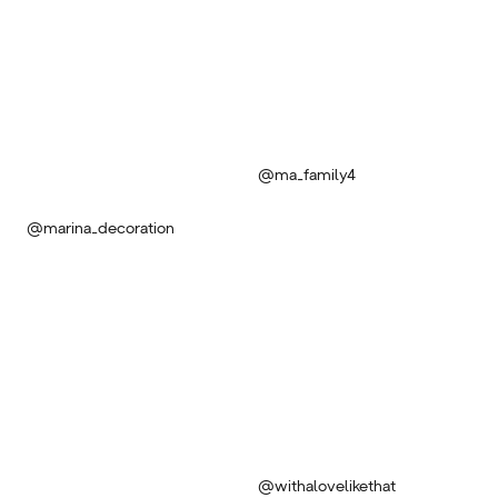
@ma_family4
@marina_decoration
@withalovelikethat