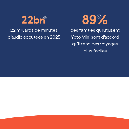
89%
22 milliards de minutes
des familles qui utilisent
d'audio écoutées en 2025
Yoto Mini sont d'accord
qu'il rend des voyages
plus faciles