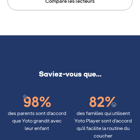
Compare les lecteurs
Saviez-vous que...
98%
82%
des parents sont d'accord
des familles qui utilisent
que Yoto grandit avec
Yoto Player sont d'accord
leur enfant
qu'il facilite la routine du
coucher