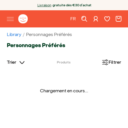
Aller au contenu
Ouvrir le chatbot
Livraison
gratuite dès €30 d’achat
Liste de souh
Chariot
Se connecter
Page d'accueil de Yoto
FR
Ouvrir le menu de navigation
Français
Library
Personnages Préférés
Personnages Préférés
Trier
Filtrer
Produits
Chargement en cours...