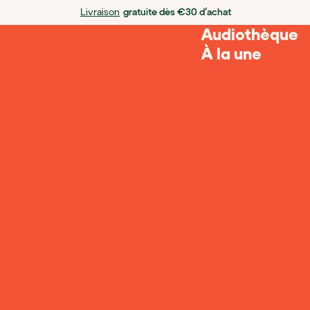
Livraison
gratuite dès €30 d’achat
Audiothèque
À la une
Chargement en cours...