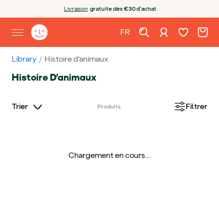
Aller au contenu
Ouvrir le chatbot
Livraison
gratuite dès €30 d’achat
Liste de souh
Chariot
Se connecter
Page d'accueil de Yoto
FR
Ouvrir le menu de navigation
Français
Library
Histoire d'animaux
Histoire D'animaux
Trier
Filtrer
Produits
Chargement en cours...