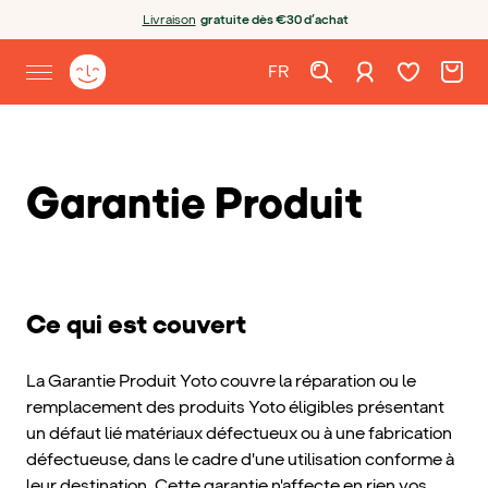
Aller au contenu
Ouvrir le chatbot
Livraison
gratuite dès €30 d’achat
Liste de souh
Chariot
Se connecter
Page d'accueil de Yoto
FR
Ouvrir le menu de navigation
Français
Garantie Produit
Ce qui est couvert
La Garantie Produit Yoto couvre la réparation ou le
remplacement des produits Yoto éligibles présentant
un défaut lié matériaux défectueux ou à une fabrication
défectueuse, dans le cadre d'une utilisation conforme à
leur destination. Cette garantie n'affecte en rien vos