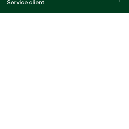
Service client
Conseils
À propos
Retrouvez nous sur Instagram (S'ouvre d
Retrouvez nous sur Facebook (S'ouv
Retrouvez nous sur TikTok (S'o
Retrouvez nous sur LinkedI
Sélecteur de langue