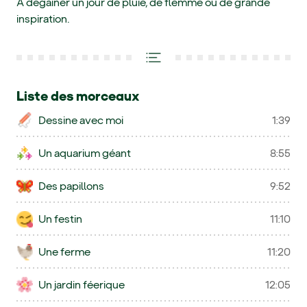
À dégainer un jour de pluie, de flemme ou de grande
inspiration.
Liste des morceaux
Dessine avec moi
1:39
Un aquarium géant
8:55
Des papillons
9:52
Un festin
11:10
Une ferme
11:20
Un jardin féerique
12:05