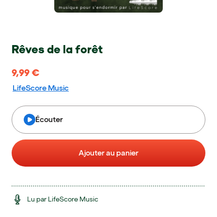
Rêves de la forêt
9,99 €
9,99 €
LifeScore Music
Écouter
Ajouter au panier
Lu par LifeScore Music