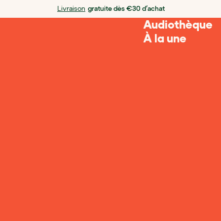
Livraison
gratuite dès €30 d’achat
Audiothèque
À la une
Ajouter