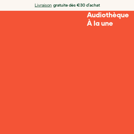
Livraison
gratuite dès €30 d’achat
Audiothèque
À la une
Ajouter