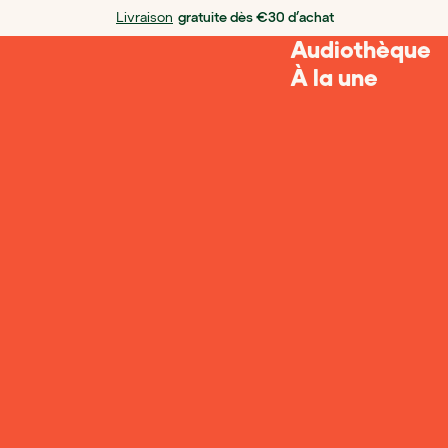
Livraison
gratuite dès €30 d’achat
Audiothèque
À la une
Conseils
À